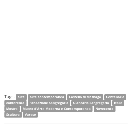
Tags:
arte
arte contemporanea
Castello di Masnago
Centenario
conferenza
Fondazione Sangregorio
Giancarlo Sangregorio
Italia
Mostra
Museo d'Arte Moderna e Contemporanea
Novecento
Scultura
Varese