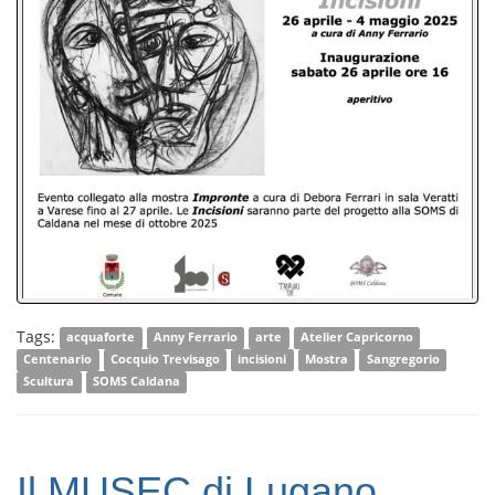
Tags:
acquaforte
Anny Ferrario
arte
Atelier Capricorno
Centenario
Cocquio Trevisago
incisioni
Mostra
Sangregorio
Scultura
SOMS Caldana
Il MUSEC di Lugano