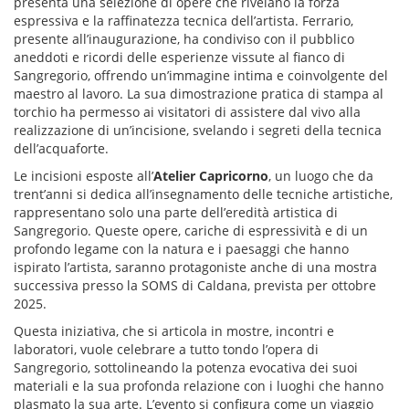
presenta una selezione di opere che rivelano la forza
espressiva e la raffinatezza tecnica dell’artista. Ferrario,
presente all’inaugurazione, ha condiviso con il pubblico
aneddoti e ricordi delle esperienze vissute al fianco di
Sangregorio, offrendo un’immagine intima e coinvolgente del
maestro al lavoro. La sua dimostrazione pratica di stampa al
torchio ha permesso ai visitatori di assistere dal vivo alla
realizzazione di un’incisione, svelando i segreti della tecnica
dell’acquaforte.
Le incisioni esposte all’
Atelier Capricorno
, un luogo che da
trent’anni si dedica all’insegnamento delle tecniche artistiche,
rappresentano solo una parte dell’eredità artistica di
Sangregorio. Queste opere, cariche di espressività e di un
profondo legame con la natura e i paesaggi che hanno
ispirato l’artista, saranno protagoniste anche di una mostra
successiva presso la SOMS di Caldana, prevista per ottobre
2025.
Questa iniziativa, che si articola in mostre, incontri e
laboratori, vuole celebrare a tutto tondo l’opera di
Sangregorio, sottolineando la potenza evocativa dei suoi
materiali e la sua profonda relazione con i luoghi che hanno
plasmato la sua arte. L’evento si configura come un viaggio