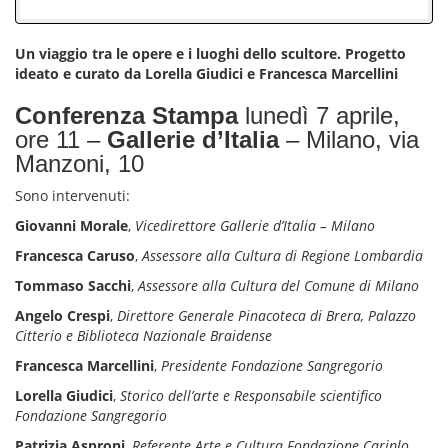
Un viaggio tra le opere e i luoghi dello scultore. Progetto
ideato e curato da Lorella Giudici e Francesca Marcellini
Conferenza Stampa
lunedì 7 aprile,
ore 11 –
Gallerie d’Italia
– Milano, via
Manzoni, 10
Sono intervenuti:
Giovanni Morale
,
Vicedirettore Gallerie d’Italia – Milano
Francesca Caruso
,
Assessore alla Cultura di Regione Lombardia
Tommaso Sacchi
,
Assessore alla Cultura del Comune di Milano
Angelo Crespi
,
Direttore Generale Pinacoteca di Brera, Palazzo
Citterio e Biblioteca Nazionale Braidense
Francesca Marcellini
,
Presidente Fondazione Sangregorio
Lorella Giudici
,
Storico dell’arte e Responsabile scientifico
Fondazione Sangregorio
Patrizia Asproni
,
Referente Arte e Cultura Fondazione Cariplo