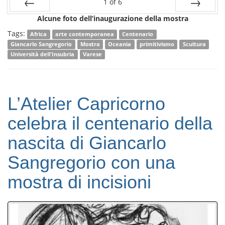
1
of
6
Alcune foto dell’inaugurazione della mostra
Prev
Next
Tags:
Africa
arte contemporanea
Centenario
Giancarlo Sangregorio
Mostra
Oceania
primitivismo
Scultura
Università dell'Insubria
Varese
L’Atelier Capricorno
celebra il centenario della
nascita di Giancarlo
Sangregorio con una
mostra di incisioni