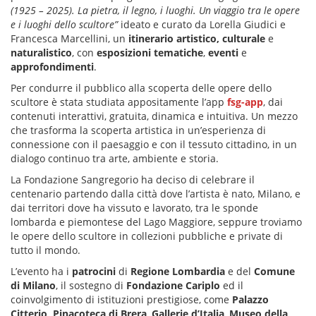
(1925 – 2025). La pietra, il legno, i luoghi.
Un viaggio tra le opere
e i luoghi dello scultore”
ideato e curato da Lorella Giudici e
Francesca Marcellini, un
itinerario artistico,
culturale
e
naturalistico
, con
esposizioni tematiche
,
eventi
e
approfondimenti
.
Per condurre il pubblico alla scoperta delle opere dello
scultore è stata studiata appositamente l’app
fsg-app
, dai
contenuti interattivi, gratuita, dinamica e intuitiva. Un mezzo
che trasforma la scoperta artistica in un’esperienza di
connessione con il paesaggio e con il tessuto cittadino, in un
dialogo continuo tra arte, ambiente e storia.
La Fondazione Sangregorio ha deciso di celebrare il
centenario partendo dalla città dove l’artista è nato, Milano, e
dai territori dove ha vissuto e lavorato, tra le sponde
lombarda e piemontese del Lago Maggiore, seppure troviamo
le opere dello scultore in collezioni pubbliche e private di
tutto il mondo.
L’evento ha i
patrocini
di
Regione Lombardia
e del
Comune
di Milano
, il sostegno di
Fondazione Cariplo
ed il
coinvolgimento di istituzioni prestigiose, come
Palazzo
Citterio, Pinacoteca di Brera
,
Gallerie d’Italia
,
Museo della