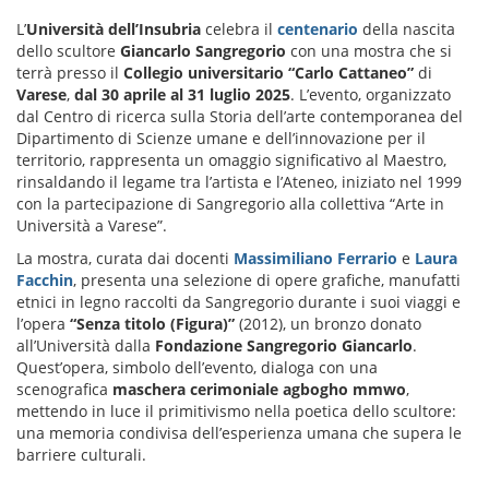
L’
Università dell’Insubria
celebra il
centenario
della nascita
dello scultore
Giancarlo Sangregorio
con una mostra che si
terrà presso il
Collegio universitario “Carlo Cattaneo”
di
Varese
,
dal 30 aprile al 31 luglio 2025
. L’evento, organizzato
dal Centro di ricerca sulla Storia dell’arte contemporanea del
Dipartimento di Scienze umane e dell’innovazione per il
territorio, rappresenta un omaggio significativo al Maestro,
rinsaldando il legame tra l’artista e l’Ateneo, iniziato nel 1999
con la partecipazione di Sangregorio alla collettiva “Arte in
Università a Varese”.
La mostra, curata dai docenti
Massimiliano Ferrario
e
Laura
Facchin
, presenta una selezione di opere grafiche, manufatti
etnici in legno raccolti da Sangregorio durante i suoi viaggi e
l’opera
“Senza titolo (Figura)”
(2012), un bronzo donato
all’Università dalla
Fondazione Sangregorio Giancarlo
.
Quest’opera, simbolo dell’evento, dialoga con una
scenografica
maschera cerimoniale agbogho mmwo
,
mettendo in luce il primitivismo nella poetica dello scultore:
una memoria condivisa dell’esperienza umana che supera le
barriere culturali.