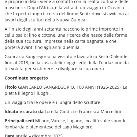
e proprio in Mali viene a contatto con la realtà cultuale delle
maschere. Dopo l’Africa, è la volta di un viaggio in Oceania
che lo porta lungo il corso del fiume Sepik dove si avvicina ai
lavori degli scultori della Nuova Guinea.
All’inizio degli anni settanta nascono le prime impronte in
cellulosa di lino e cotone, una ricerca che nasce dalle forme
della sua scultura, impresse nella carta bagnata, e che
porterà avanti fino agli anni duemila.
Giancarlo Sangregorio ha vissuto e lavorato a Sesto Calende
fino al 2013, nella casa-atelier oggi sede della Fondazione da
lui voluta per sostenere e divulgare la sua opera.
Coordinate progetto
Titolo
GIANCARLO SANGREGORIO. 100 ANNI (1925-2025). La
pietra il legno i luoghi.
Un viaggio tra le opere e i luoghi dello scultore
Ideato e curato da
Lorella Giudici e Francesca Marcellini
Principali sed
i
Milano, Varese, Lugano, località sulle sponde
lombarda e piemontese del Lago Maggiore
Data
aprile – dicembre 2025