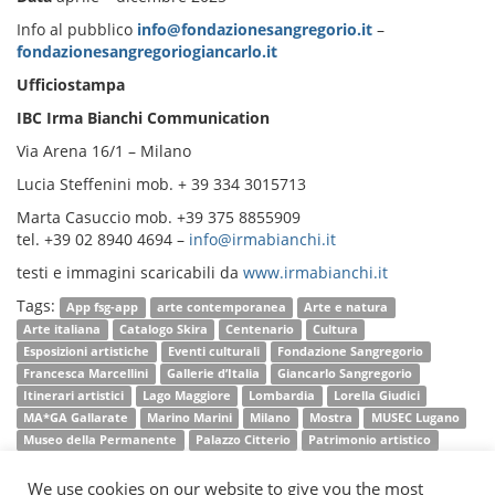
Info al pubblico
info@fondazionesangregorio.it
–
fondazionesangregoriogiancarlo.it
Uffici
o
s
tampa
IBC
Irma Bianchi Com
munication
Via Arena 16/1 – Milano
Lucia Steffenini mob. + 39 334 3015713
Marta Casuccio mob. +39 375 8855909
tel. +39 02 8940 4694 –
info@irmabianchi.it
testi e immagini scaricabili da
www.irmabianchi.it
Tags:
App fsg-app
arte contemporanea
Arte e natura
Arte italiana
Catalogo Skira
Centenario
Cultura
Esposizioni artistiche
Eventi culturali
Fondazione Sangregorio
Francesca Marcellini
Gallerie d’Italia
Giancarlo Sangregorio
Itinerari artistici
Lago Maggiore
Lombardia
Lorella Giudici
MA*GA Gallarate
Marino Marini
Milano
Mostra
MUSEC Lugano
Museo della Permanente
Palazzo Citterio
Patrimonio artistico
Piemonte
Pinacoteca di Brera
Scultura
Sesto Calende
Svizzera
Varese
We use cookies on our website to give you the most