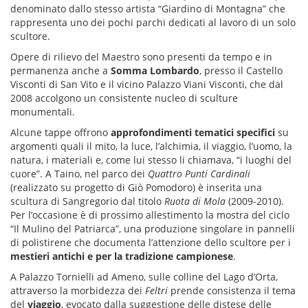
denominato dallo stesso artista “Giardino di Montagna” che
rappresenta uno dei pochi parchi dedicati al lavoro di un solo
scultore.
Opere di rilievo del Maestro sono presenti da tempo e in
permanenza anche a
Somma Lombardo
, presso il Castello
Visconti di San Vito e il vicino Palazzo Viani Visconti, che dal
2008 accolgono un consistente nucleo di sculture
monumentali.
Alcune tappe offrono
approfondimenti tematici specifici
su
argomenti quali il mito, la luce, l’alchimia, il viaggio, l’uomo, la
natura, i materiali e, come lui stesso li chiamava, “i luoghi del
cuore”. A Taino, nel parco dei
Quattro Punti Cardinali
(realizzato su progetto di Giò Pomodoro) è inserita una
scultura di Sangregorio dal titolo
Ruota di Mola
(2009-2010).
Per l’occasione è di prossimo allestimento la mostra del ciclo
“Il Mulino del Patriarca”, una produzione singolare in pannelli
di polistirene che documenta l’attenzione dello scultore per i
mestieri antichi e per la tradizione campionese
.
A Palazzo Tornielli ad Ameno, sulle colline del Lago d’Orta,
attraverso la morbidezza dei
Feltri
prende consistenza il tema
del
viaggio
, evocato dalla suggestione delle distese delle