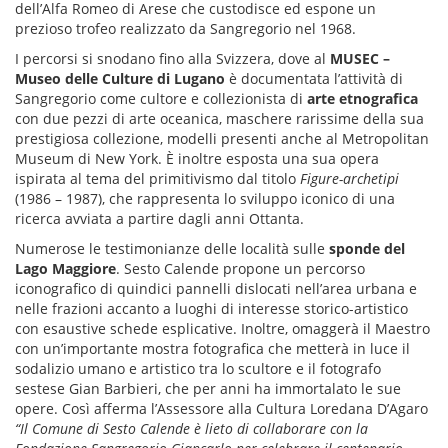
dell’Alfa Romeo di Arese che custodisce ed espone un
prezioso trofeo realizzato da Sangregorio nel 1968.
I percorsi si snodano fino alla Svizzera, dove al
MUSEC
–
Museo delle Culture di Lugano
è documentata l’attività di
Sangregorio come cultore e collezionista di
arte etnografica
con due pezzi di arte oceanica, maschere rarissime della sua
prestigiosa collezione, modelli presenti anche al Metropolitan
Museum di New York. È inoltre esposta una sua opera
ispirata al tema del primitivismo dal titolo
Figure-archetipi
(1986 – 1987), che rappresenta lo sviluppo iconico di una
ricerca avviata a partire dagli anni Ottanta.
Numerose le testimonianze delle località sulle
sponde del
Lago Maggiore
. Sesto Calende propone un percorso
iconografico di quindici pannelli dislocati nell’area urbana e
nelle frazioni accanto a luoghi di interesse storico-artistico
con esaustive schede esplicative. Inoltre, omaggerà il Maestro
con un’importante mostra fotografica che metterà in luce il
sodalizio umano e artistico tra lo scultore e il fotografo
sestese Gian Barbieri, che per anni ha immortalato le sue
opere. Così afferma l’Assessore alla Cultura Loredana D’Agaro
“Il Comune di Sesto Calende è lieto di collaborare con la