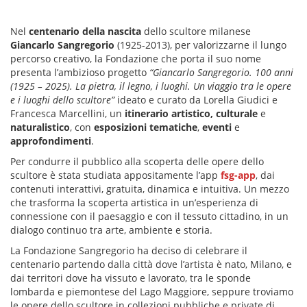
Nel
centenario della nascita
dello scultore milanese
Giancarlo
Sangregorio
(1925-2013), per valorizzarne il lungo
percorso creativo, la Fondazione che porta il suo nome
presenta l’ambizioso progetto
“Giancarlo Sangregorio. 100 anni
(1925 – 2025). La pietra, il legno, i luoghi.
Un viaggio tra le opere
e i luoghi dello scultore”
ideato e curato da Lorella Giudici e
Francesca Marcellini, un
itinerario artistico,
culturale
e
naturalistico
, con
esposizioni tematiche
,
eventi
e
approfondimenti
.
Per condurre il pubblico alla scoperta delle opere dello
scultore è stata studiata appositamente l’app
fsg-app
, dai
contenuti interattivi, gratuita, dinamica e intuitiva. Un mezzo
che trasforma la scoperta artistica in un’esperienza di
connessione con il paesaggio e con il tessuto cittadino, in un
dialogo continuo tra arte, ambiente e storia.
La Fondazione Sangregorio ha deciso di celebrare il
centenario partendo dalla città dove l’artista è nato, Milano, e
dai territori dove ha vissuto e lavorato, tra le sponde
lombarda e piemontese del Lago Maggiore, seppure troviamo
le opere dello scultore in collezioni pubbliche e private di