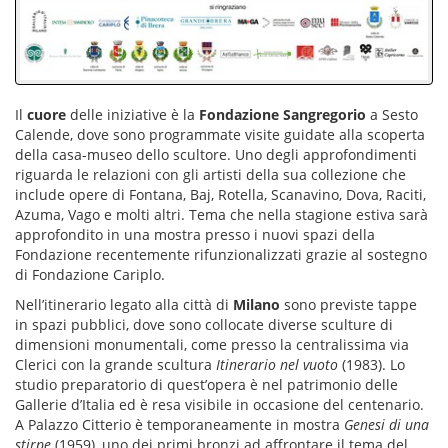
Il
cuore
delle iniziative è la
Fondazione Sangregorio
a Sesto
Calende, dove sono programmate visite guidate alla scoperta
della casa-museo dello scultore. Uno degli approfondimenti
riguarda le relazioni con gli artisti della sua collezione che
include opere di Fontana, Baj, Rotella, Scanavino, Dova, Raciti,
Azuma, Vago e molti altri. Tema che nella stagione estiva sarà
approfondito in una mostra presso i nuovi spazi della
Fondazione recentemente rifunzionalizzati grazie al sostegno
di Fondazione Cariplo.
Nell’itinerario legato alla città di
Milano
sono previste tappe
in spazi pubblici, dove sono collocate diverse sculture di
dimensioni monumentali, come presso la centralissima via
Clerici con la grande scultura
Itinerario nel vuoto
(1983). Lo
studio preparatorio di quest’opera è nel patrimonio delle
Gallerie d’Italia ed è resa visibile in occasione del centenario.
A Palazzo Citterio è temporaneamente in mostra
Genesi di una
stirpe
(1959), uno dei primi bronzi ad affrontare il tema del