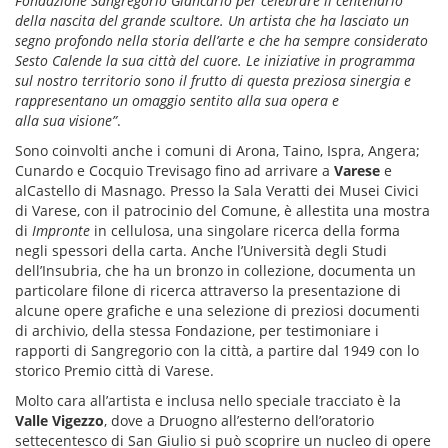
Fondazione Sangregorio Giancarlo per celebrare il centenario
della nascita del grande scultore. Un artista che ha lasciato un
segno profondo nella storia dell’arte e che ha sempre considerato
Sesto Calende la sua città del cuore. Le iniziative in programma
sul nostro territorio sono il frutto di questa preziosa sinergia e
rappresentano un omaggio sentito alla sua opera e
alla sua visione”
.
Sono coinvolti anche i comuni di Arona, Taino, Ispra, Angera;
Cunardo e Cocquio Trevisago fino ad arrivare a
Varese
e
alCastello di Masnago. Presso la Sala Veratti dei Musei Civici
di Varese, con il patrocinio del Comune, è allestita una mostra
di
Impronte
in cellulosa, una singolare ricerca della forma
negli spessori della carta. Anche l’Università degli Studi
dell’Insubria, che ha un bronzo in collezione, documenta un
particolare filone di ricerca attraverso la presentazione di
alcune opere grafiche e una selezione di preziosi documenti
di archivio, della stessa Fondazione, per testimoniare i
rapporti di Sangregorio con la città, a partire dal 1949 con lo
storico Premio città di Varese.
Molto cara all’artista e inclusa nello speciale tracciato è la
Valle Vigezzo
, dove a Druogno all’esterno dell’oratorio
settecentesco di San Giulio si può scoprire un nucleo di opere