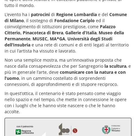
tutto il mondo.
L’evento ha i
patrocini
di
Regione Lombardia
e del
Comune
di Milano
, il sostegno di
Fondazione Cariplo
ed il
coinvolgimento di istituzioni prestigiose, come
Palazzo
Citterio, Pinacoteca di Brera
,
Gallerie d’Italia
,
Museo della
Permanente
,
MUSEC, MA*GA
,
Università degli Studi
dell’Insubria
e una rete di comuni e di enti legati al territorio
in cui l’artista ha vissuto e lavorato.
Non una semplice mostra, ma un’innovativa proposta che
nasce dalla consapevolezza che per Sangregorio
la scultura
, e
più in generale l’arte, deve
comunicare con la natura e con
l’uomo
, in un cammino costellato di sorprendenti
connessioni, di approfondimenti e di stupore reciproco.
In quest’ottica, il centenario è stato pensato come viaggio
nello spazio e nel tempo, che mette in connessione le opere
con i luoghi che le hanno viste nascere o che le hanno
accolte.