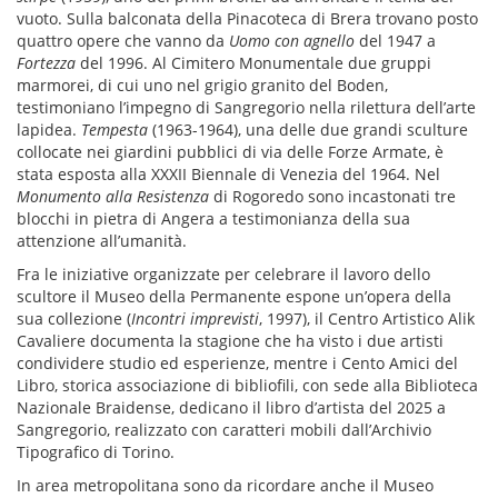
vuoto. Sulla balconata della Pinacoteca di Brera trovano posto
quattro opere che vanno da
Uomo con agnello
del 1947 a
Fortezza
del 1996. Al Cimitero Monumentale due gruppi
marmorei, di cui uno nel grigio granito del Boden,
testimoniano l’impegno di Sangregorio nella rilettura dell’arte
lapidea.
Tempesta
(1963-1964), una delle due grandi sculture
collocate nei giardini pubblici di via delle Forze Armate, è
stata esposta alla XXXII Biennale di Venezia del 1964. Nel
Monumento alla Resistenza
di Rogoredo sono incastonati tre
blocchi in pietra di Angera a testimonianza della sua
attenzione all’umanità.
Fra le iniziative organizzate per celebrare il lavoro dello
scultore il Museo della Permanente espone un’opera della
sua collezione (
Incontri imprevisti
, 1997), il Centro Artistico Alik
Cavaliere documenta la stagione che ha visto i due artisti
condividere studio ed esperienze, mentre i Cento Amici del
Libro, storica associazione di bibliofili, con sede alla Biblioteca
Nazionale Braidense, dedicano il libro d’artista del 2025 a
Sangregorio, realizzato con caratteri mobili dall’Archivio
Tipografico di Torino.
In area metropolitana sono da ricordare anche il Museo