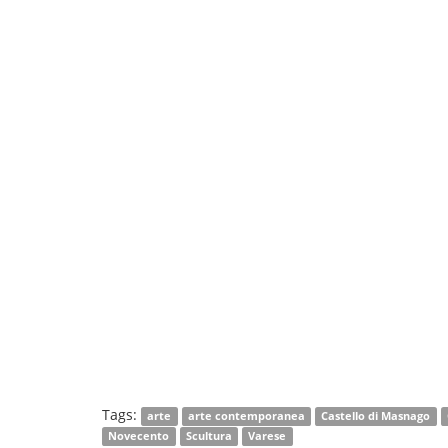
Tags:
arte
arte contemporanea
Castello di Masnago
Novecento
Scultura
Varese