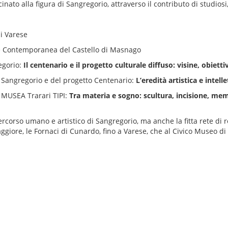
to alla figura di Sangregorio, attraverso il contributo di studiosi,
i Varese
e Contemporanea del Castello di Masnago
egorio:
Il centenario e il progetto culturale diffuso: visine, obietti
e Sangregorio e del progetto Centenario:
L’eredità artistica e intel
le MUSEA Trarari TIPI:
Tra materia e sogno: scultura, incisione, mem
ercorso umano e artistico di Sangregorio, ma anche la fitta rete di r
Maggiore, le Fornaci di Cunardo, fino a Varese, che al Civico Museo