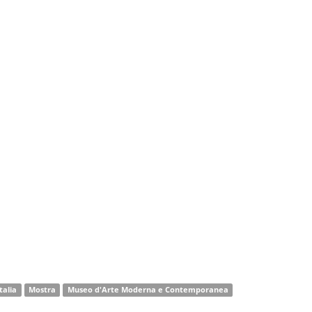
Italia
Mostra
Museo d'Arte Moderna e Contemporanea