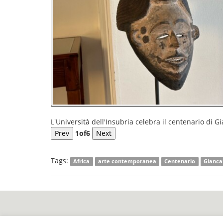
L'Università dell'Insubria celebra il centenario di G
Prev
1
of
6
Next
Tags:
Africa
arte contemporanea
Centenario
Gianca