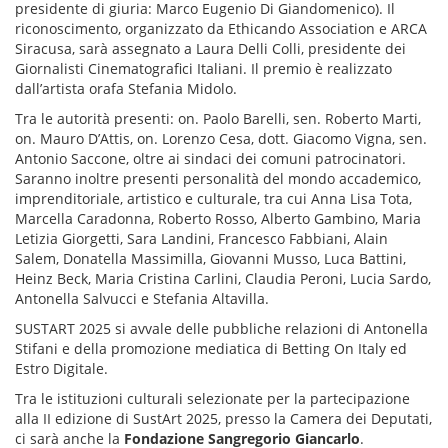
presidente di giuria: Marco Eugenio Di Giandomenico). Il
riconoscimento, organizzato da Ethicando Association e ARCA
Siracusa, sarà assegnato a Laura Delli Colli, presidente dei
Giornalisti Cinematografici Italiani. Il premio è realizzato
dall’artista orafa Stefania Midolo.
Tra le autorità presenti: on. Paolo Barelli, sen. Roberto Marti,
on. Mauro D’Attis, on. Lorenzo Cesa, dott. Giacomo Vigna, sen.
Antonio Saccone, oltre ai sindaci dei comuni patrocinatori.
Saranno inoltre presenti personalità del mondo accademico,
imprenditoriale, artistico e culturale, tra cui Anna Lisa Tota,
Marcella Caradonna, Roberto Rosso, Alberto Gambino, Maria
Letizia Giorgetti, Sara Landini, Francesco Fabbiani, Alain
Salem, Donatella Massimilla, Giovanni Musso, Luca Battini,
Heinz Beck, Maria Cristina Carlini, Claudia Peroni, Lucia Sardo,
Antonella Salvucci e Stefania Altavilla.
SUSTART 2025 si avvale delle pubbliche relazioni di Antonella
Stifani e della promozione mediatica di Betting On Italy ed
Estro Digitale.
Tra le istituzioni culturali selezionate per la partecipazione
alla II edizione di SustArt 2025, presso la Camera dei Deputati,
ci sarà anche la
Fondazione Sangregorio Giancarlo
.