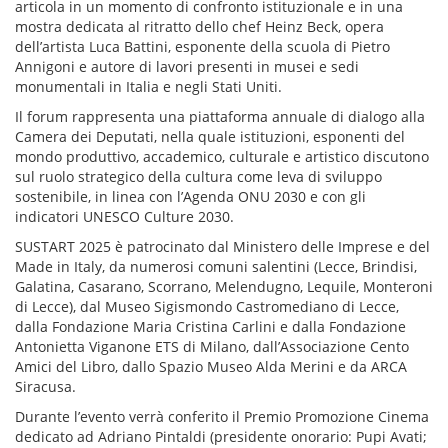
articola in un momento di confronto istituzionale e in una
mostra dedicata al ritratto dello chef Heinz Beck, opera
dell’artista Luca Battini, esponente della scuola di Pietro
Annigoni e autore di lavori presenti in musei e sedi
monumentali in Italia e negli Stati Uniti.
Il forum rappresenta una piattaforma annuale di dialogo alla
Camera dei Deputati, nella quale istituzioni, esponenti del
mondo produttivo, accademico, culturale e artistico discutono
sul ruolo strategico della cultura come leva di sviluppo
sostenibile, in linea con l’Agenda ONU 2030 e con gli
indicatori UNESCO Culture 2030.
SUSTART 2025 è patrocinato dal Ministero delle Imprese e del
Made in Italy, da numerosi comuni salentini (Lecce, Brindisi,
Galatina, Casarano, Scorrano, Melendugno, Lequile, Monteroni
di Lecce), dal Museo Sigismondo Castromediano di Lecce,
dalla Fondazione Maria Cristina Carlini e dalla Fondazione
Antonietta Viganone ETS di Milano, dall’Associazione Cento
Amici del Libro, dallo Spazio Museo Alda Merini e da ARCA
Siracusa.
Durante l’evento verrà conferito il Premio Promozione Cinema
dedicato ad Adriano Pintaldi (presidente onorario: Pupi Avati;