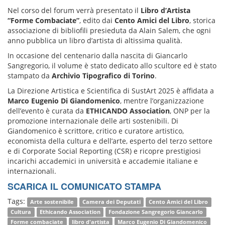
Nel corso del forum verrà presentato il
Libro d’Artista
“Forme Combaciate”
, edito dai
Cento Amici del Libro
, storica
associazione di bibliofili presieduta da Alain Salem, che ogni
anno pubblica un libro d’artista di altissima qualità.
In occasione del centenario dalla nascita di Giancarlo
Sangregorio, il volume è stato dedicato allo scultore ed è stato
stampato da
Archivio Tipografico di Torino
.
La Direzione Artistica e Scientifica di SustArt 2025 è affidata a
Marco Eugenio Di Giandomenico
, mentre l’organizzazione
dell’evento è curata da
ETHICANDO Association
, ONP per la
promozione internazionale delle arti sostenibili. Di
Giandomenico è scrittore, critico e curatore artistico,
economista della cultura e dell’arte, esperto del terzo settore
e di Corporate Social Reporting (CSR) e ricopre prestigiosi
incarichi accademici in università e accademie italiane e
internazionali.
SCARICA IL COMUNICATO STAMPA
Tags:
Arte sostenibile
Camera dei Deputati
Cento Amici del Libro
Cultura
Ethicando Association
Fondazione Sangregorio Giancarlo
Forme combaciate
libro d'artista
Marco Eugenio Di Giandomenico