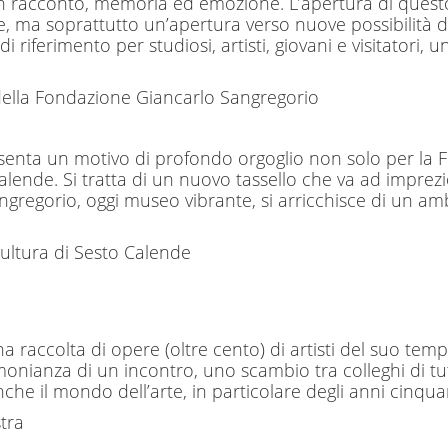
in racconto, memoria ed emozione. L’apertura di ques
 ma soprattutto un’apertura verso nuove possibilità di
riferimento per studiosi, artisti, giovani e visitatori, 
della Fondazione Giancarlo Sangregorio
esenta un motivo di profondo orgoglio non solo per la
ende. Si tratta di un nuovo tassello che va ad imprezio
Sangregorio, oggi museo vibrante, si arricchisce di un am
Cultura di Sesto Calende
na raccolta di opere (oltre cento) di artisti del suo t
stimonianza di un incontro, uno scambio tra colleghi di t
nche il mondo dell’arte, in particolare degli anni cinqua
stra