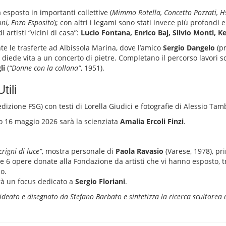
 esposto in importanti collettive (
Mimmo Rotella, Concetto Pozzati, H
oni, Enzo Esposito
); con altri i legami sono stati invece più profondi
artisti “vicini di casa”:
Lucio Fontana, Enrico Baj, Silvio Monti, K
e le trasferte ad Albissola Marina, dove l’amico
Sergio Dangelo
(pr
e diede vita a un concerto di pietre. Completano il percorso lavori sc
li
(
“Donne con la collana”
, 1951).
tili
edizione FSG) con testi di Lorella Giudici e fotografie di Alessio Ta
o 16 maggio 2026 sarà la scienziata
Amalia Ercoli Finzi
.
crigni di luce”
, mostra personale di
Paola Ravasio
(Varese, 1978), pr
6 opere donate alla Fondazione da artisti che vi hanno esposto, tr
o.
erà un focus dedicato a
Sergio Floriani
.
 ideato e disegnato da Stefano Barbato e sintetizza la ricerca scultorea