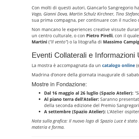
Con molti di questi autori, Giancarlo Sangregorio ha
Vago, Gianni Dova, Martin Schulz Kirchner, Tino Stefan
sua prima compagna, per continuare con il nucleo di 
Non mancano le experiences creative vissute durant
un centro culturale, o con
Pietro Pirelli
, con il qual
Martini
(
“Il vento”
) o la litografia di
Massimo Campig
Eventi Collaterali e Informazioni U
La mostra è accompagnata da un
catalogo online
(
Madrina d’onore della giornata inaugurale di sabat
Mostre in Fondazione:
Dal 16 maggio al 26 luglio (Spazio Atelier):
“S
Al piano terra dell’Atelier:
Saranno presentate 
della seconda edizione del Premio Sangregori
A settembre (Spazio Atelier):
L’Atelier ospit
Nota sulla grafica: Il nuovo logo di Spazio Luce è stato
materia e forma.