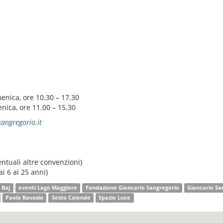
nica, ore 10.30 – 17.30
ica, ore 11.00 – 15.30
angregorio.it
ventuali altre convenzioni)
ai 6 ai 25 anni)
 Baj
eventi Lago Maggiore
Fondazione Giancarlo Sangregorio
Giancarlo Sa
Paola Ravasio
Sesto Calende
Spazio Luce