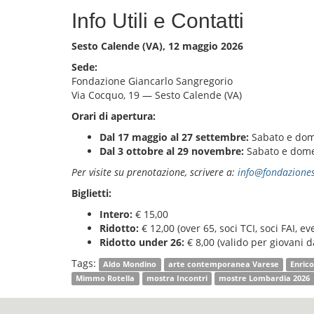
Info Utili e Contatti
Sesto Calende (VA), 12 maggio 2026
Sede:
Fondazione Giancarlo Sangregorio
Via Cocquo, 19 — Sesto Calende (VA)
Orari di apertura:
Dal 17 maggio al 27 settembre:
Sabato e dome
Dal 3 ottobre al 29 novembre:
Sabato e domen
Per visite su prenotazione, scrivere a:
info@fondaziones
Biglietti:
Intero:
€ 15,00
Ridotto:
€ 12,00 (over 65, soci TCI, soci FAI, e
Ridotto under 26:
€ 8,00 (valido per giovani d
Tags:
Aldo Mondino
arte contemporanea Varese
Enrico
Mimmo Rotella
mostra Incontri
mostre Lombardia 2026