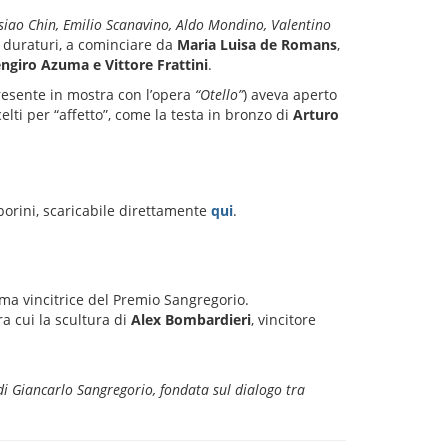
siao Chin, Emilio Scanavino, Aldo Mondino, Valentino
 e duraturi, a cominciare da
Maria Luisa de Romans
,
engiro Azuma e Vittore Frattini
.
esente in mostra con l’opera
“Otello”
) aveva aperto
elti per “affetto”, come la testa in bronzo di
Arturo
mborini, scaricabile direttamente
qui
.
ima vincitrice del Premio Sangregorio.
a cui la scultura di
Alex Bombardieri
, vincitore
 di Giancarlo Sangregorio, fondata sul dialogo tra