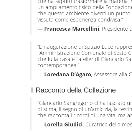
che ha saputo trasformare la materia 
un ampliamento fisico della Fondazione,
che questo ambiente diventi un punto di 
vissuta come esperienza condivisa.”
—
Francesca Marcellini
, Presidente 
“L’inaugurazione di Spazio Luce rappr
l’Amministrazione Comunale di Sesto Cal
che fu la casa e l’atelier di Giancarlo 
contemporanea.”
—
Loredana D’Agaro
, Assessore alla 
Il Racconto della Collezione
“Giancarlo Sangregorio ci ha lasciato u
di stima, il segno di un’amicizia, la te
che racconta i ricordi di una vita, ma a
—
Lorella Giudici
, Curatrice della mo